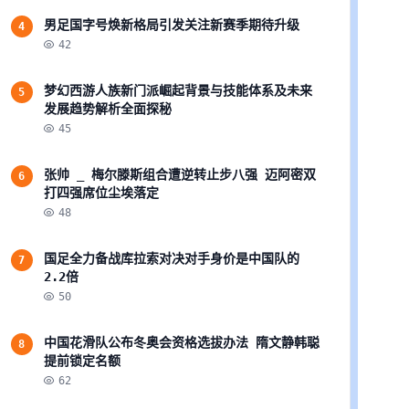
男足国字号焕新格局引发关注新赛季期待升级
4
42
梦幻西游人族新门派崛起背景与技能体系及未来
5
发展趋势解析全面探秘
45
张帅 _ 梅尔滕斯组合遭逆转止步八强 迈阿密双
6
打四强席位尘埃落定
48
国足全力备战库拉索对决对手身价是中国队的
7
2.2倍
50
中国花滑队公布冬奥会资格选拔办法 隋文静韩聪
8
提前锁定名额
62