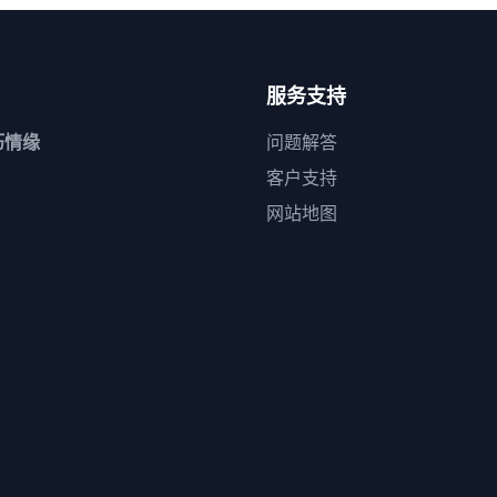
服务支持
朽情缘
问题解答
客户支持
网站地图