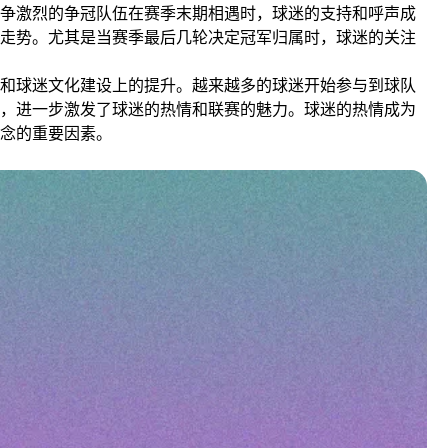
争激烈的争冠队伍在赛季末期相遇时，球迷的支持和呼声成
走势。尤其是当赛季最后几轮决定冠军归属时，球迷的关注
和球迷文化建设上的提升。越来越多的球迷开始参与到球队
，进一步激发了球迷的热情和联赛的魅力。球迷的热情成为
念的重要因素。