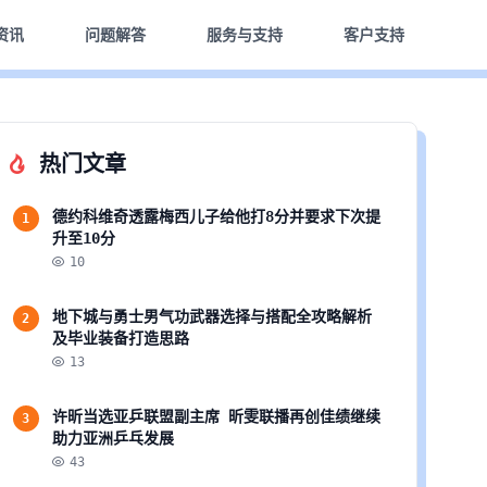
资讯
问题解答
服务与支持
客户支持
热门文章
德约科维奇透露梅西儿子给他打8分并要求下次提
1
升至10分
10
地下城与勇士男气功武器选择与搭配全攻略解析
2
及毕业装备打造思路
13
许昕当选亚乒联盟副主席 昕雯联播再创佳绩继续
3
助力亚洲乒乓发展
43