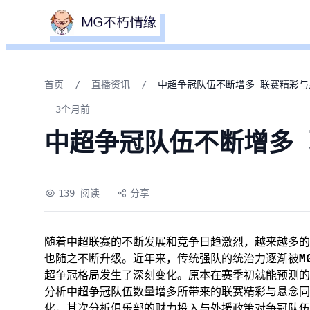
首页
/
直播资讯
/
中超争冠队伍不断增多 联赛精彩与
3个月前
中超争冠队伍不断增多
139 阅读
分享
随着中超联赛的不断发展和竞争日趋激烈，越来越多的
也随之不断升级。近年来，传统强队的统治力逐渐被
M
超争冠格局发生了深刻变化。原本在赛季初就能预测的
分析中超争冠队伍数量增多所带来的联赛精彩与悬念同
化，其次分析俱乐部的财力投入与外援政策对争冠队伍