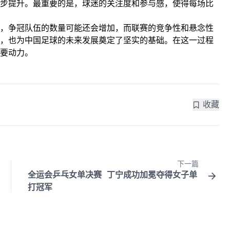
步提升。最重要的是，球迷的关注度和参与感，使得每场比
，争冠队伍的数量可能还会增加，而联赛的竞争性和悬念性
，也为中国足球的未来发展奠定了坚实的基础。在这一过程
要动力。
收藏
下一篇
全运会乒乓女单决赛 丁宁成功加冕夺得女子单
打冠军