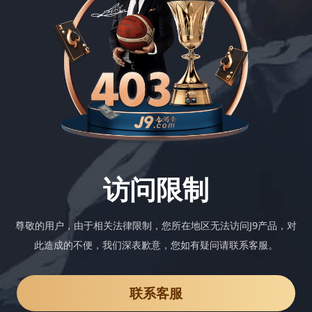
访问限制
尊敬的用户，由于相关法律限制，您所在地区无法访问J9产品，对
此造成的不便，我们深表歉意，您如有疑问请联系客服。
联系客服