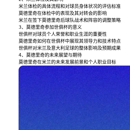
米兰体检的具体流程和对球员身体状况的评估标准
莫德里奇在体检中的表现及其对转会的影响
米兰在签下莫德里奇后球队战术和阵容的调整策略
3、莫德里奇参加世俱杯的意义
世俱杯对球员个人荣誉和职业生涯的重要性
莫德里奇如何在世俱杯中展现其领导力和技术特点
世俱杯对米兰及意大利足球的整体影响及预期成果
4、莫德里奇的未来展望与期待
莫德里奇在米兰的未来发展前景和个人职业目标