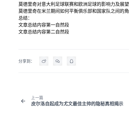
莫德里奇对意大利足球联赛和欧洲足球的影响力及展望
莫德里奇在米兰期间如何平衡俱乐部和国家队之间的角
总结：
文章总结内容第一自然段
文章总结内容第二自然段
分享到：
上一篇
皮尔洛自起成为尤文最佳主帅的隐秘真相揭示