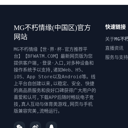
MG不朽情缘(中国区)官方
快速链接
网站
关于
MG不
直播资讯
MG不朽情缘【世·界·杯-官方推荐平
台】【BFWATM.COM】最新网页版为您
服务与支持
提供客户端,·登录·入口,对多种设备和
操作系统予以支持,诸如Web、H5、
iOS、App Store以及Android等。线
上平台自创建以来,以稳定、安全、快捷
的高品质服务和良好口碑获得广大用户的
喜爱和认可,下载APP后随时畅玩电子竞
技,真人互动与体育类游戏,网页与手机
版兼容完美,流畅运行。