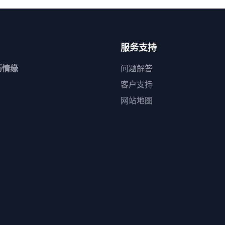
服务支持
朽情缘
问题解答
客户支持
网站地图